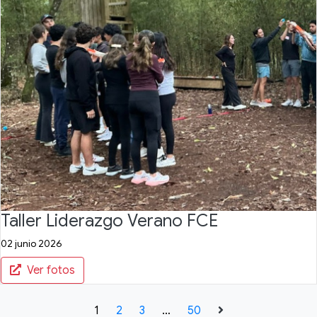
Taller Liderazgo Verano FCE
02 junio 2026
Ver fotos
1
2
3
…
50